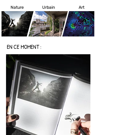
Nature
Urbain
Art
EN CE MOMENT :
EN CE MOMENT :