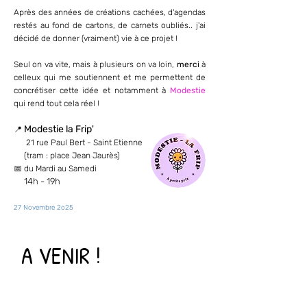
Après des années de créations cachées, d'agendas
restés au fond de cartons, de carnets oubliés.. j'ai
décidé de donner (vraiment) vie à ce projet !
Seul on va vite, mais à plusieurs on va loin,
merci
à
celleux qui me soutiennent et me permettent de
concrétiser cette idée et notamment à
Modestie
qui rend tout cela réel !
Modestie la Frip'
📍
21 rue Paul Bert - Saint Etienne
(tram : place Jean Jaurès)
📅 du Mardi au Samedi
14h - 19h
27 Novembre 2o25
A VENIR !
A VENIR !